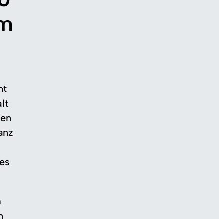
im
ht
lt
ren
anz
des
m
n