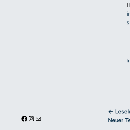
H
i
s
I
Lesek
Facebook
Instagram
E-Mail
Neuer Te