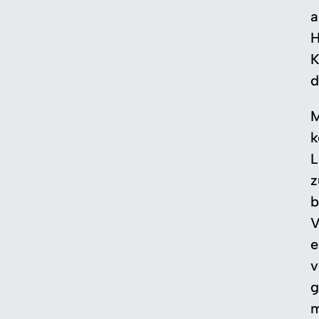
a
H
K
d
M
k
L
z
b
V
e
v
g
m