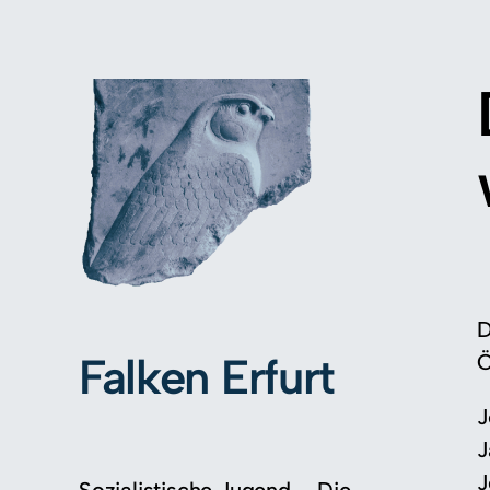
D
Falken Erfurt
Ö
J
J
J