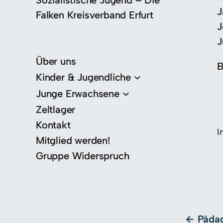
Sozialistische Jugend – Die
J
Falken Kreisverband Erfurt
J
J
Über uns
B
Kinder & Jugendliche
Junge Erwachsene
Zeltlager
Kontakt
I
Mitglied werden!
Gruppe Widerspruch
Pädag