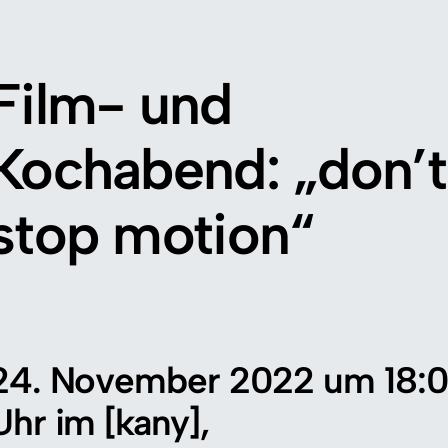
Film- und
Kochabend: „don’t
stop motion“
24. November 2022 um 18:
Uhr im [kany],