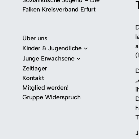
Sozialistische Jugend – Die
Falken Kreisverband Erfurt
D
l
Über uns
a
Kinder & Jugendliche
(
Junge Erwachsene
Zeltlager
D
Kontakt
„
Mitglied werden!
i
Gruppe Widerspruch
D
h
T
J