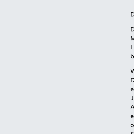
D
D
M
L
b
W
D
e
J
A
e
o