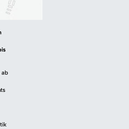
n
bis
 ab
ts
tik