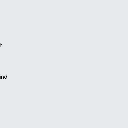
t
h
ind