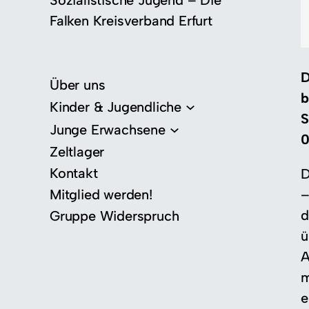
Sozialistische Jugend – Die
Falken Kreisverband Erfurt
D
Über uns
b
Kinder & Jugendliche
S
Junge Erwachsene
0
Zeltlager
Kontakt
D
–
Mitglied werden!
d
Gruppe Widerspruch
ü
A
m
e