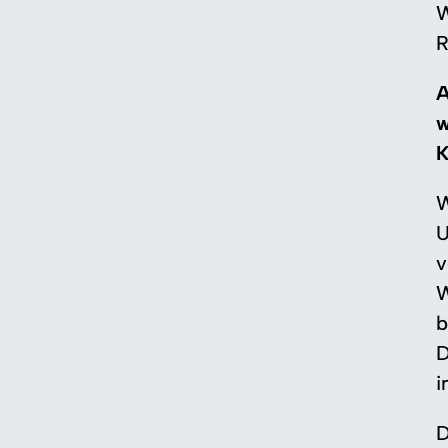
W
R
A
w
K
W
U
v
W
b
D
i
D