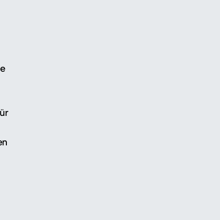
ge
ür
n
en