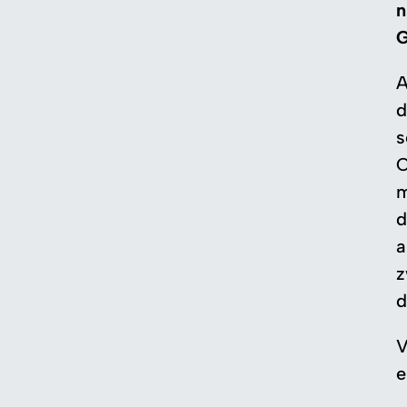
n
G
A
d
s
O
m
d
a
z
d
V
e