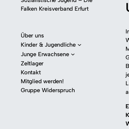
Sozialistische Jugend – Die
Falken Kreisverband Erfurt
I
Über uns
W
Kinder & Jugendliche
M
Junge Erwachsene
G
Zeltlager
B
Kontakt
j
Mitglied werden!
L
Gruppe Widerspruch
a
E
K
W