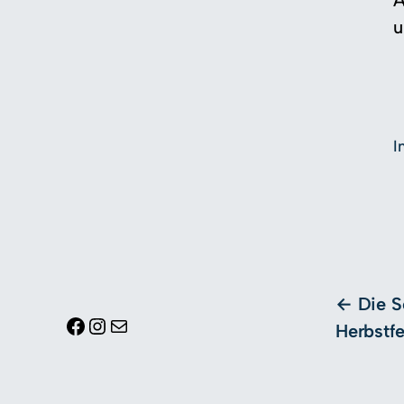
A
u
I
Die S
Facebook
Instagram
E-Mail
Herbstfe