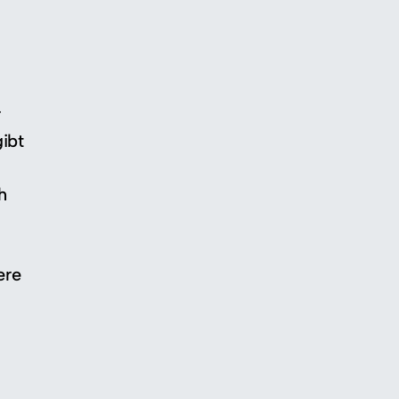
r
ibt
h
ere