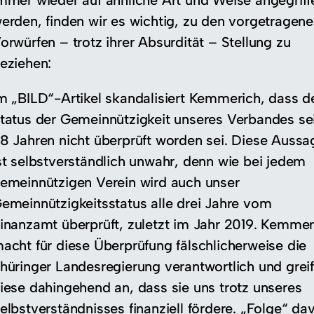
mmer wieder auf ähnliche Art und Weise angegriff
erden, finden wir es wichtig, zu den vorgetragen
orwürfen – trotz ihrer Absurdität – Stellung zu
eziehen:
m „BILD“-Artikel skandalisiert Kemmerich, dass d
tatus der Gemeinnützigkeit unseres Verbandes se
8 Jahren nicht überprüft worden sei. Diese Aussa
st selbstverständlich unwahr, denn wie bei jedem
emeinnützigen Verein wird auch unser
emeinnützigkeitsstatus alle drei Jahre vom
inanzamt überprüft, zuletzt im Jahr 2019. Kemmer
acht für diese Überprüfung fälschlicherweise die
hüringer Landesregierung verantwortlich und greif
iese dahingehend an, dass sie uns trotz unseres
elbstverständnisses finanziell fördere. „Folge“ da