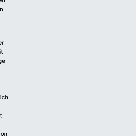
en
en
er
it
ge
ich
t
von