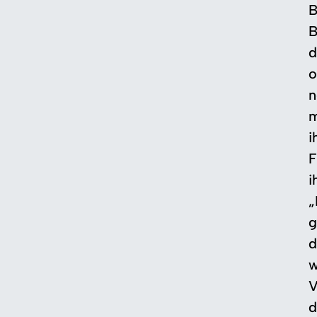
B
B
d
o
n
m
i
F
i
„
g
d
w
V
d