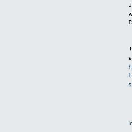
J
w
D
+
a
h
h
s
I