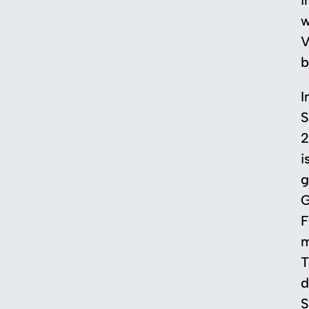
i
w
V
b
I
S
2
i
g
G
F
m
T
d
S