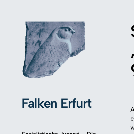
Falken Erfurt
A
e
w