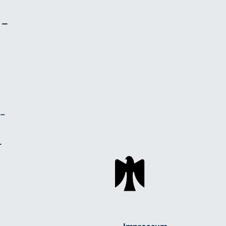
 –
l-
+