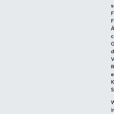
s
F
F
Ä
c
G
d
V
R
e
K
S
W
i