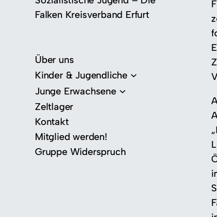
Sozialistische Jugend – Die
F
Falken Kreisverband Erfurt
z
f
E
Über uns
Z
Kinder & Jugendliche
V
Junge Erwachsene
A
Zeltlager
A
Kontakt
„
Mitglied werden!
L
Gruppe Widerspruch
Ö
i
S
F