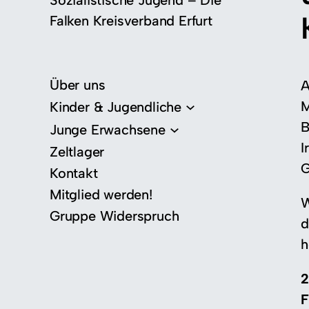
Sozialistische Jugend – Die
Falken Kreisverband Erfurt
Über uns
A
M
Kinder & Jugendliche
B
Junge Erwachsene
I
Zeltlager
G
Kontakt
Mitglied werden!
W
Gruppe Widerspruch
d
h
2
F