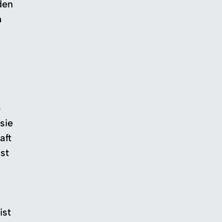
den
n
e
sie
aft
st
ist