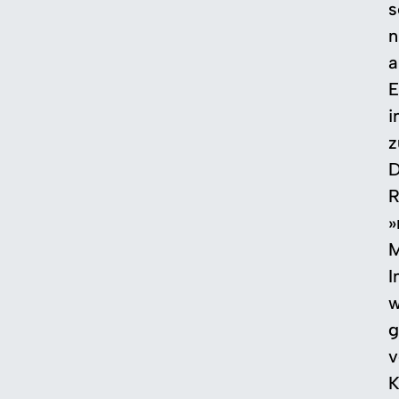
s
n
a
E
i
z
D
R
»
M
I
w
g
v
K