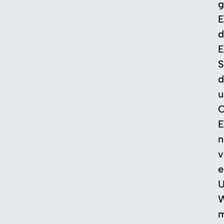
g
E
d
E
S
d
u
O
E
n
v
e
U
W
m