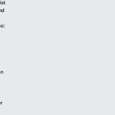
ist
nd
io:
on
er