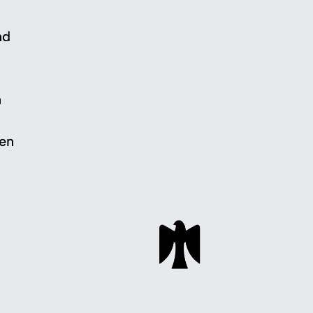
nd
n
gen