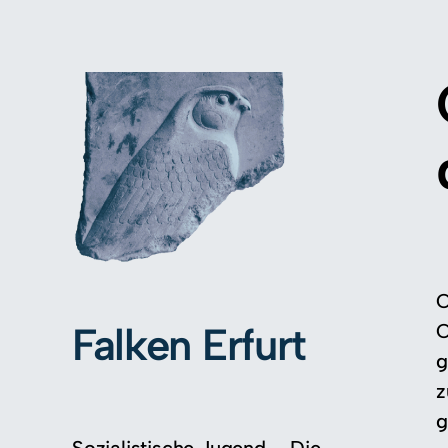
O
Falken Erfurt
O
g
z
g